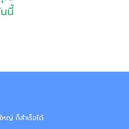
นี้
หญ่ ก็สำเร็จได้