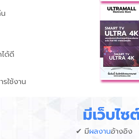
่น
ด้ดี
ารใช้งาน
มีเว็บไซต์
✔
มี
ผลงาน
อ้างอิง