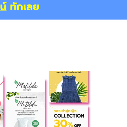
น์
ทักเลย