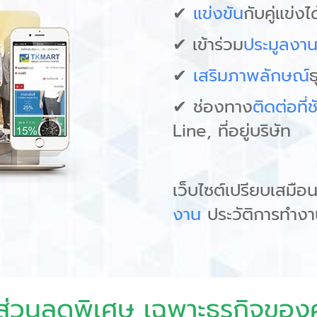
✔
แข่งขัน
กับคู่แข่งได
✔
เข้าร่วม
ประมูลงา
✔
เสริมภาพลักษณ์
ธ
✔
ช่องทาง
ติดต่อที่
Line, ที่อยู่บริษัท
เว็บไซต์เปรียบเสมือ
งาน
ประวัติการทำงา
บส่วนลดพิเศษ เฉพาะธุรกิจของ