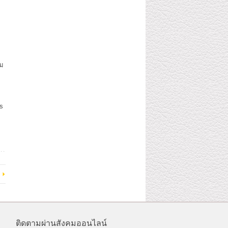
ยม
s
ป
ติดตามผ่านสังคมออนไลน์