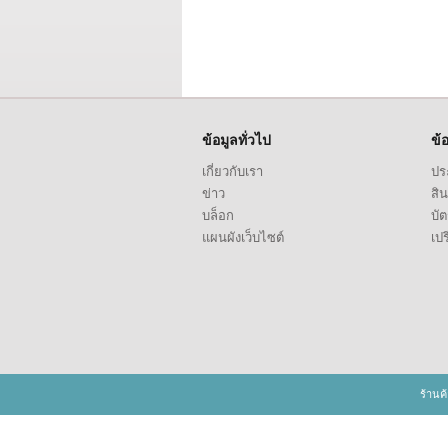
ข้อมูลทั่วไป
ข้
เกี่ยวกับเรา
ประ
ข่าว
สิน
บล็อก
บั
แผนผังเว็บไซต์
เปร
ร้านค