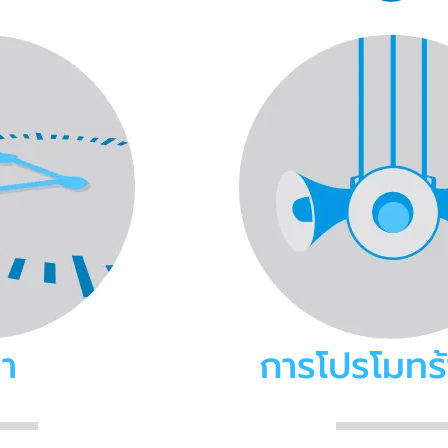
า
การโปรโมทร้