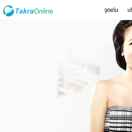
จุดเด่น
บร