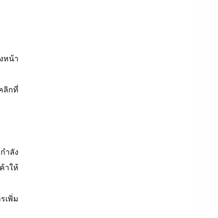
องหน้า
ลิกที่
กำลัง
ค้าให้
รเพิ่ม