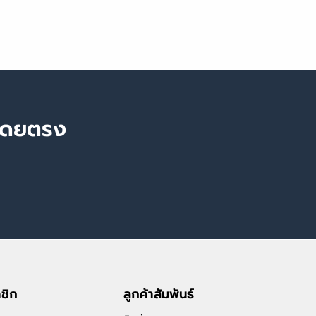
นโดยตรง
าชิก
ลูกค้าสัมพันธ์