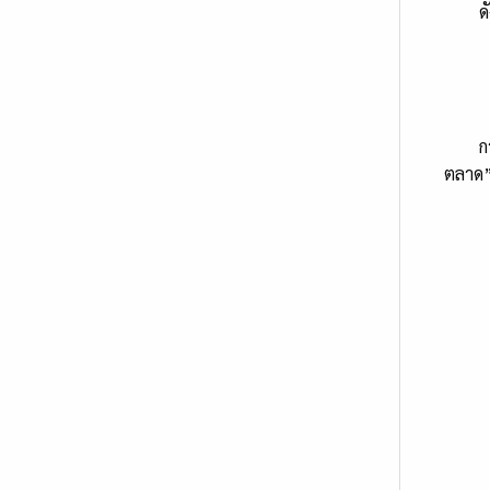
ดังนั
- การ
- การ
การเข้
ตลาด” 