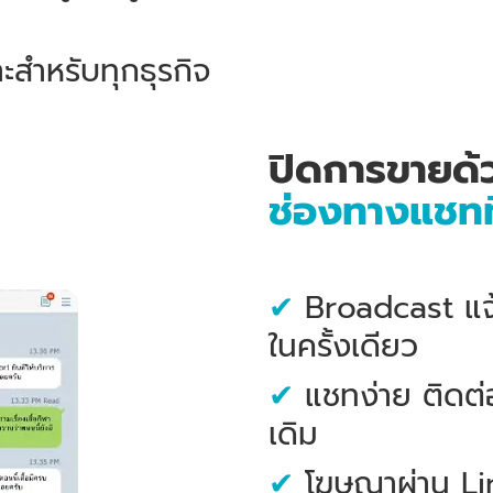
าะสำหรับทุกธุรกิจ
ปิดการขายด้
ช่องทางแชทที
✔
Broadcast แจ้ง
ในครั้งเดียว
✔
แชทง่าย ติดต่อ
เดิม
✔
โฆษณาผ่าน Lin