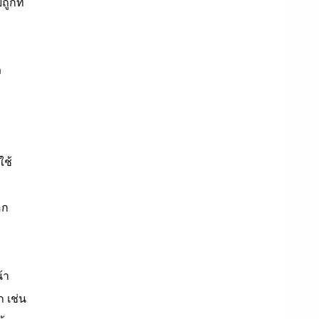
ูกที่
ง
ใช้
อก
้า
ก เช่น