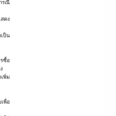
นกรณี
้แสดง
งเป็น
รซื้อ
ัง
เพิ่ม
เพื่อ