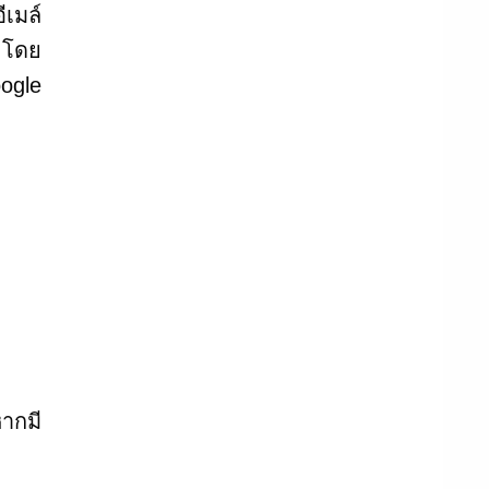
ีเมล์
l โดย
ogle
ากมี