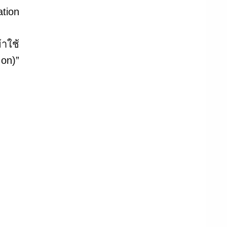
tion
ps
้าใช้
 on)”